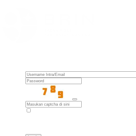
Masuk ke SSO BRIN
I have read and accept the Terms of
Use.
Read
Lupa password ?