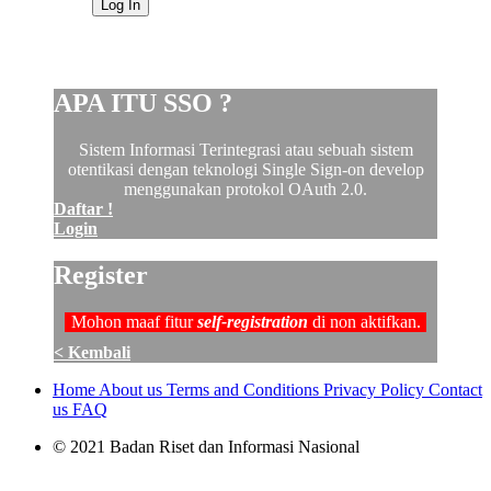
Log In
Daftar !
Apa itu SSO?
APA ITU SSO ?
Sistem Informasi Terintegrasi atau sebuah sistem
otentikasi dengan teknologi Single Sign-on develop
menggunakan protokol OAuth 2.0.
Daftar !
Login
Register
Mohon maaf fitur
self-registration
di non aktifkan.
< Kembali
Home
About us
Terms and Conditions
Privacy Policy
Contact
us
FAQ
© 2021 Badan Riset dan Informasi Nasional